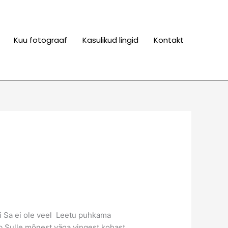
Kuu fotograaf
Kasulikud lingid
Kontakt
ui Sa ei ole veel Leetu puhkama
tab Sulle mõnest väga vingest kohast