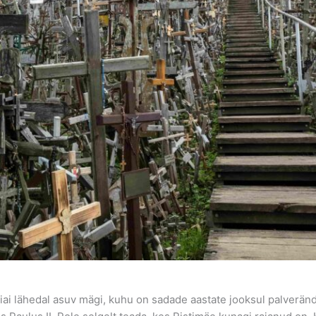
iai lähedal asuv mägi, kuhu on sadade aastate jooksul palverändu