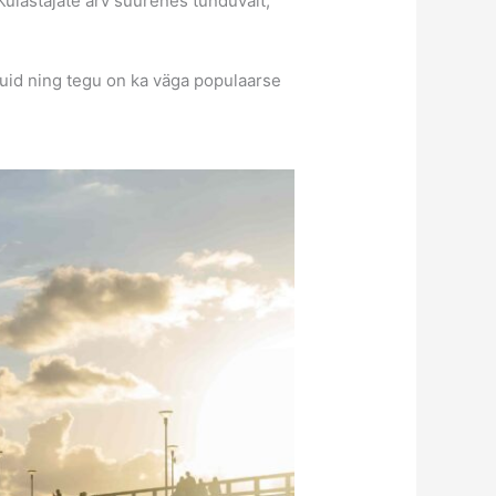
Külastajate arv suurenes tunduvalt,
kuid ning tegu on ka väga populaarse