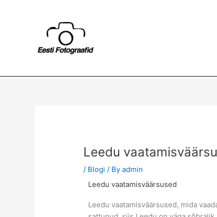
Skip
to
content
Leedu vaatamisväärs
/
Blogi
/ By
admin
Leedu vaatamisväärsused
Leedu vaatamisväärsused, mida vaadat
sattunud, siis Leedu on väga sõbralik 