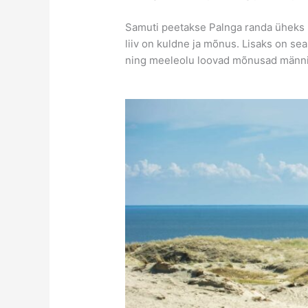
Samuti peetakse Palnga randa üheks m
liiv on kuldne ja mõnus. Lisaks on sea
ning meeleolu loovad mõnusad männi