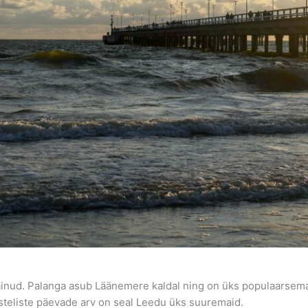
 käinud. Palanga asub Läänemere kaldal ning on üks populaarsema
steliste päevade arv on seal Leedu üks suuremaid.