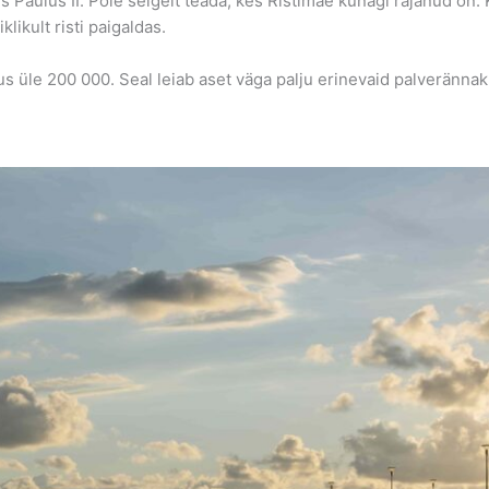
 Paulus II. Pole selgelt teada, kes Ristimäe kunagi rajanud on. 
klikult risti paigaldas.
gus üle 200 000. Seal leiab aset väga palju erinevaid palveränna