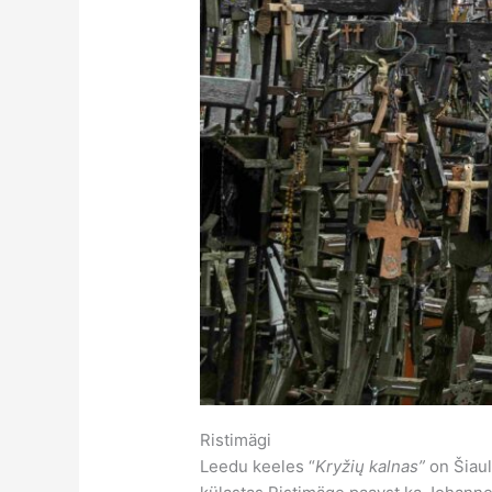
Ristimägi
Leedu keeles “
Kryžių kalnas”
on Šiaul