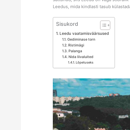
Leedus, mida kindlasti tasub külasta
Sisukord
Leedu vaatamisväärsused
Gediminase torn
Ristimägi
Palanga
Nida liivaluited
Lõpetuseks