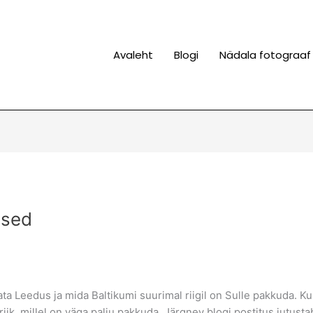
Avaleht
Blogi
Nädala fotograaf
used
a Leedus ja mida Baltikumi suurimal riigil on Sulle pakkuda. K
riik, millel on väga palju pakkuda. Järgnev blogi postitus jutus