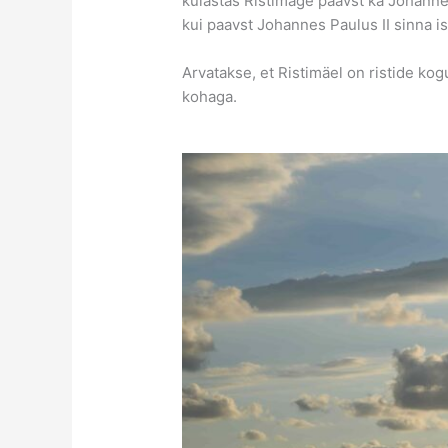
külastas Ristimäge paavst ka Johannes
kui paavst Johannes Paulus II sinna isi
Arvatakse, et Ristimäel on ristide ko
kohaga.