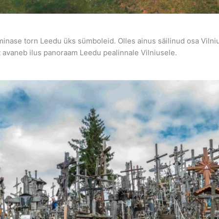
minase torn Leedu üks sümboleid. Olles ainus säilinud osa Viln
ist avaneb ilus panoraam Leedu pealinnale Vilniusele.