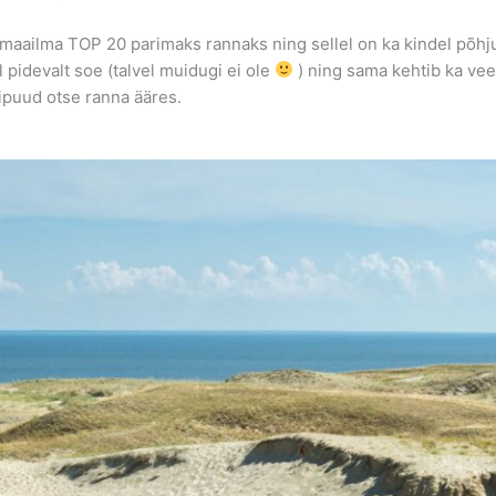
aailma TOP 20 parimaks rannaks ning sellel on ka kindel põhju
l pidevalt soe (talvel muidugi ei ole
) ning sama kehtib ka vee 
puud otse ranna ääres.