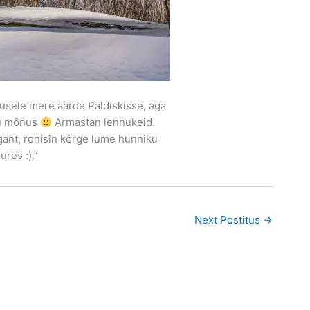
ugusele mere äärde Paldiskisse, aga
 ju mônus
Armastan lennukeid.
agant, ronisin kôrge lume hunniku
res :).”
Next Postitus
→