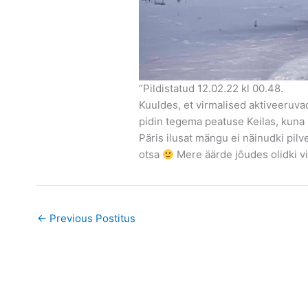
”Pildistatud 12.02.22 kl 00.48.
Kuuldes, et virmalised aktiveeruvad
pidin tegema peatuse Keilas, kuna m
Päris ilusat mängu ei näinudki pilv
otsa
Mere äärde jôudes olidki vi
←
Previous Postitus