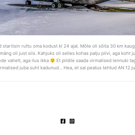
 startisin ruttu oma kodust kl 24 ajal. Môte oli sôita 30 km ka
äng oli just siis. Kahjuks oli selles kohas palju pilvi, aga koht
ede vahelt, aga ilus ikka
Et pildile saada virmalised lennuki t
rmalised juba suht kadunud… Hea, et sai peatus tehtud AN 12 juu