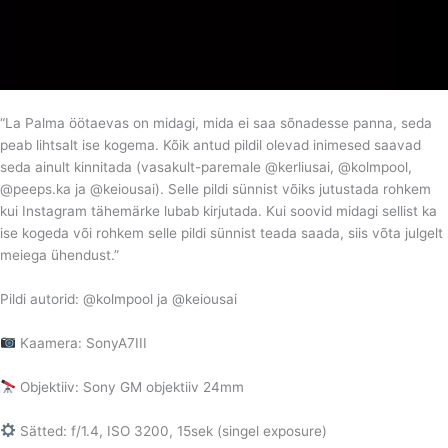
“La Palma öötaevas on midagi, mida ei saa sõnadesse panna, seda
peab lihtsalt ise kogema. Kõik antud pildil olevad inimesed saavad
seda ainult kinnitada (vasakult-paremale @kerliusai, @kolmpool,
@peeps.ka ja @keiousai). Selle pildi sünnist võiks jutustada rohkem
kui Instagram tähemärke lubab kirjutada. Kui soovid midagi sellist ka
ise kogeda või rohkem selle pildi sünnist teada saada, siis võta julgelt
meiega ühendust.”
Pildi autorid: @kolmpool ja @keiousai
Kaamera: SonyA7III
Objektiiv: Sony GM objektiiv 24mm
Sätted: f/1.4, ISO 3200, 15sek (singel exposure)