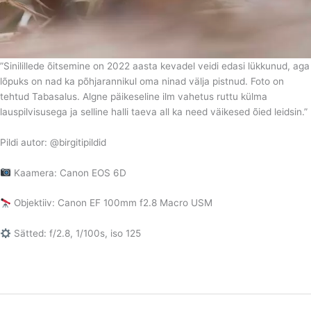
”Sinilillede õitsemine on 2022 aasta kevadel veidi edasi lükkunud, aga
lõpuks on nad ka põhjarannikul oma ninad välja pistnud. Foto on
tehtud Tabasalus. Algne päikeseline ilm vahetus ruttu külma
lauspilvisusega ja selline halli taeva all ka need väikesed õied leidsin.”
Pildi autor: @birgitipildid
Kaamera: Canon EOS 6D
Objektiiv: Canon EF 100mm f2.8 Macro USM
Sätted: f/2.8, 1/100s, iso 125